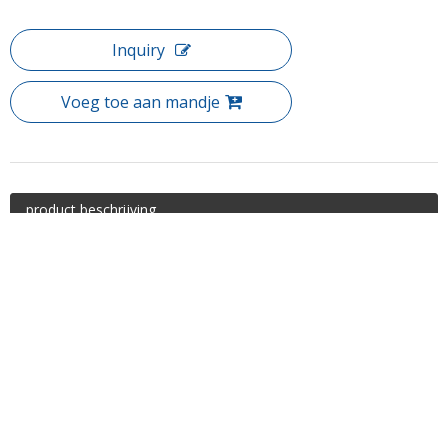
Inquiry
Voeg toe aan mandje
product beschrijving
Item: Hotel ingelijst 8mm Glas enkele schuifdouche behuizingen
(ML-P21)
Slider douchecel is een steunpilaar in veel van de badkamers die
we leveren. We zien steeds meer douchekleurdeuren die quick-
release bodemlopers omvatten.Essentiallely dit betekent op de
pers van een knop die u de deur zelf kunt opheffen Bodemspoor,
waardoor gemakkelijk toegang is voor het reinigen op de plekken
die typisch zeer moeilijk te bereiken zouden zijn.
Tel: + 86-760-89921987
Standaard maat :
Fax: + 86-760-88483779
L 1400