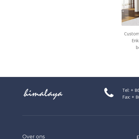
Custom Corner Framed Glas
Enkele schuifdouche-
behuizingen (O8)
Tel: + 
Fax: + 
Over ons