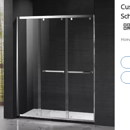
Cu
Sc
Hoev