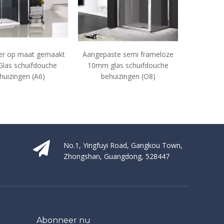
ngepaste semi frameloze
Badkamer Custom 8mm
Badk
0mm glas schuifdouche
Glasschuur Schuifdouche
behuizingen (O8)
behuizingen (YT-P22)
No.1, Yingfuyi Road, Gangkou Town,
Zhongshan, Guangdong, 528447
Abonneer nu