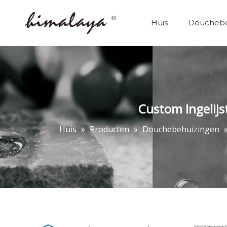
Huis
Douchebe
Douchebehuizingen
Custom Ingelij
Huis
»
Producten
»
Douchebehuizingen