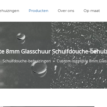
huizingen
Producten
Over ons
Op maat
Team & Achievements
Badkamers accessoires
ste 8mm Glasschuur Schuifdouche-behuiz
»
Schuifdouche-behuizingen
»
Custom Ingelijste 8mm Glas