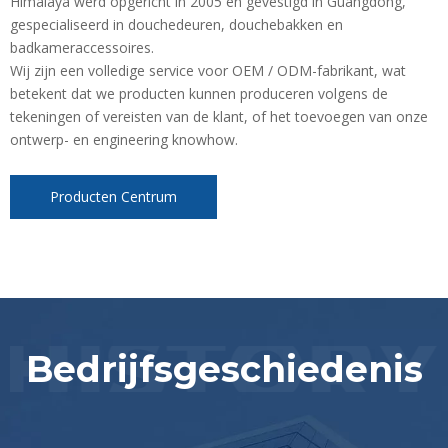
Himalaya werd opgericht in 2005 en gevestigd in Guangdong,
gespecialiseerd in douchedeuren, douchebakken en
badkameraccessoires.
Wij zijn een volledige service voor OEM / ODM-fabrikant, wat
betekent dat we producten kunnen produceren volgens de
tekeningen of vereisten van de klant, of het toevoegen van onze
ontwerp- en engineering knowhow.
Producten Centrum
Bedrijfsgeschiedenis
Our company has signed a long-
Our company has signed a long-
Our company has signed a long-
Our company has sign
Our company has sign
Our company has sign