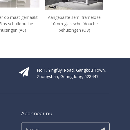
gepaste semi frameloze
Badkamer Custom 8mm
Badka
mm glas schuifdouche
Glasschuur Schuifdouche
E
behuizingen (O8)
behuizingen (YT-P22)
b
No.1, Yingfuyi Road, Gangkou Town,
Zhongshan, Guangdong, 528447
Abonneer nu