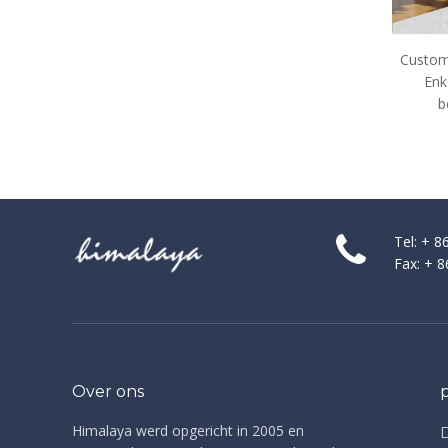
Custom Corner Framed Glas
H
Enkele schuifdouche-
behuizingen (O8)
Tel: + 
Fax: + 
Over ons
Himalaya werd opgericht in 2005 en