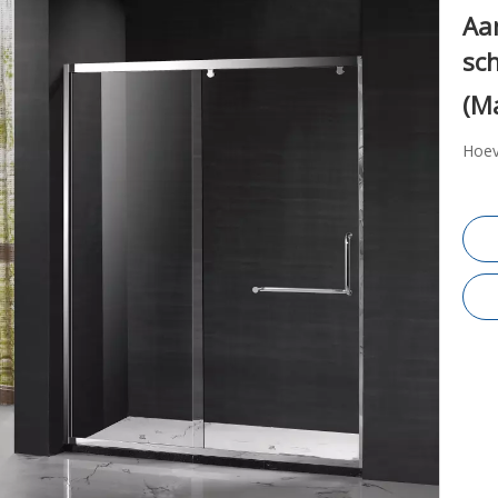
Aan
sc
(M
Hoev