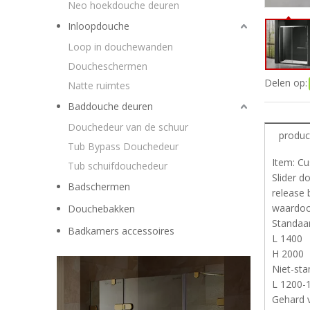
Neo hoekdouche deuren
Inloopdouche
Loop in douchewanden
Doucheschermen
Delen op:
Natte ruimtes
Baddouche deuren
Douchedeur van de schuur
produc
Tub Bypass Douchedeur
Item: C
Tub schuifdouchedeur
Slider d
Badschermen
release 
waardoor
Douchebakken
Standaa
Badkamers accessoires
L 1400
H 2000
Niet-st
L 1200-
Gehard v