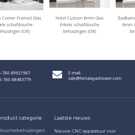
otel Custom 8mm Glas
Badkamer op maat gemaakt
Aan
Enkele schuifdouche
8mm Glas schuifdouche
10
behuizingen (O8)
behuizingen (A6)
86-760-89921987
E-mail:
sale@himalayashower.com
86-760-88483779
product categorie
Laatste nieuws
Douchebehuizingen
Nieuwe CNC-apparatuur voor