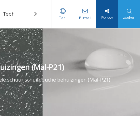
Technologie
Nieuws
Contact
Follow
zoeken
Taal
E-mail
uizingen (Mal-P21)
kele schuur schuifdouche behuizingen (Mal-P21)