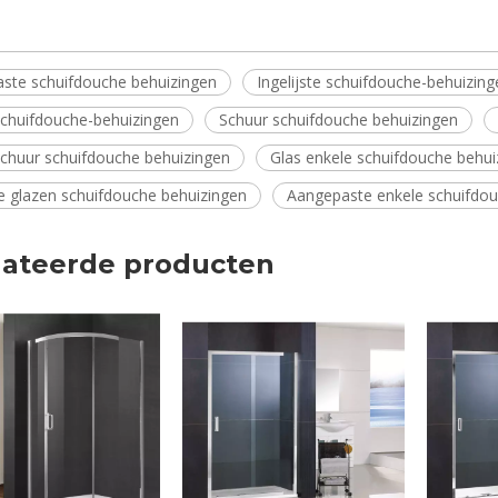
ste schuifdouche behuizingen
Ingelijste schuifdouche-behuizing
schuifdouche-behuizingen
Schuur schuifdouche behuizingen
schuur schuifdouche behuizingen
Glas enkele schuifdouche behui
te glazen schuifdouche behuizingen
Aangepaste enkele schuifdou
lateerde producten