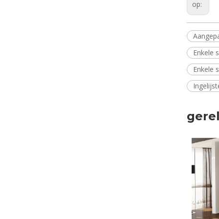
op:
Aangepa
Enkele 
Enkele 
Ingelijs
gere