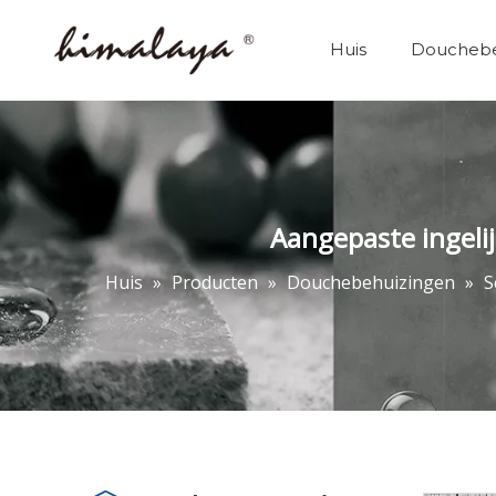
Huis
Douchebe
Douchebehuizingen
Aangepaste ingeli
Huis
»
Producten
»
Douchebehuizingen
»
S