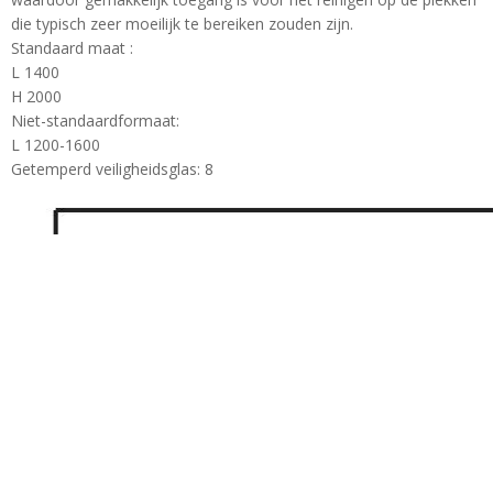
die typisch zeer moeilijk te bereiken zouden zijn.
Standaard maat :
L 1400
H 2000
Niet-standaardformaat:
L 1200-1600
Getemperd veiligheidsglas: 8
Tel: + 86-760-89921987
Fax: + 86-760-88483779