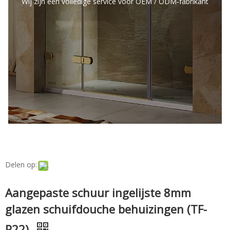
Wij zijn een volledige service voor OEM / ODM-fabrikant
Delen op:
Aangepaste schuur ingelijste 8mm
glazen schuifdouche behuizingen (TF-
P22)