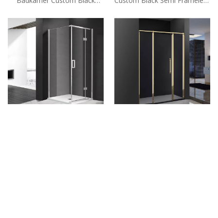
Badkamer Custom Black
Custom Black Semi Frameless
Framed Glass Swing
Glass Swing
Douchecouloses (A6)
Douchecoulosures (A6)
Aangepaste Semi Frameloze
Aangepaste gouden semi
10mm Glas Swing Douche-
frameloze glazen schommel
behuizingen (A6)
douchewanden (GD-P31)
Tel: + 86-760-89921987
Fax: + 86-760-88483779