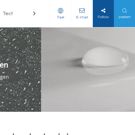
Technologie
Nieuws
Contact
Follow
zoeken
Taal
E-mail
gen
ngen