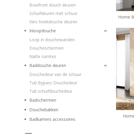
Bowfront douch deuren
Schuifdeuren met schuur
Home Ba
Neo hoekdouche deuren
Schui
Inloopdouche
Loop in douchewanden
Doucheschermen
Natte ruimtes
Baddouche deuren
Douchedeur van de schuur
Tub Bypass Douchedeur
Tub schuifdouchedeur
Badschermen
Douchebakken
Home
Badkamers accessoires
glazen s