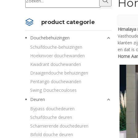
Hom
product categorie
Himalaya
Vasthoude
Douchebehuizingen
klanten zi
Schuifdouche-behuizingen
en dat is 
Hoekinvoer douchewanden
Home Aang
Kwadrant douchewanden
Draaigendouche behuizingen
Pentango douchewanden
Swing Douchecouloses
Deuren
Bypass douchedeuren
Schuifdouche deuren
Scharnierende douchedeuren
Bifold douche deuren