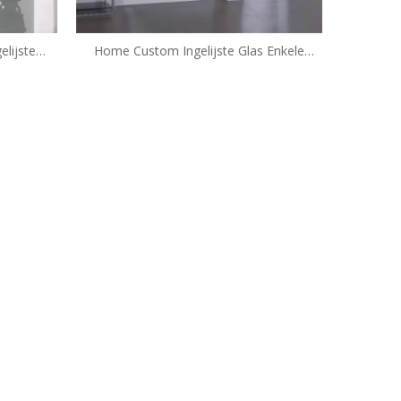
lijste
Home Custom Ingelijste Glas Enkele
gen (WA-
schuifdouche-behuizingen (WS-TS120)