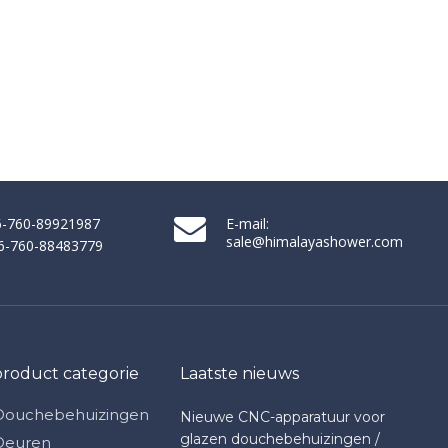
86-760-89921987
E-mail:
sale@himalayashower.com
86-760-88483779
product categorie
Laatste nieuws
Douchebehuizingen
Nieuwe CNC-apparatuur voor
glazen douchebehuizingen /
Deuren