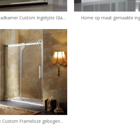
dkamer Custom Ingelijste Glas
Home op maat gemaakte inge
fdouche Behuizingen (HL-420)
glazen schuifdouche behuizin
IS120)
 Custom Frameloze gebogen
chuifdouche behuizingen (TF-P21)