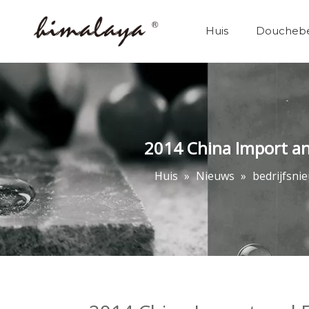
Huis
Douchebe
Douchebehuizingen
2014 China Import an
Huis
»
Nieuws
»
bedrijfsni