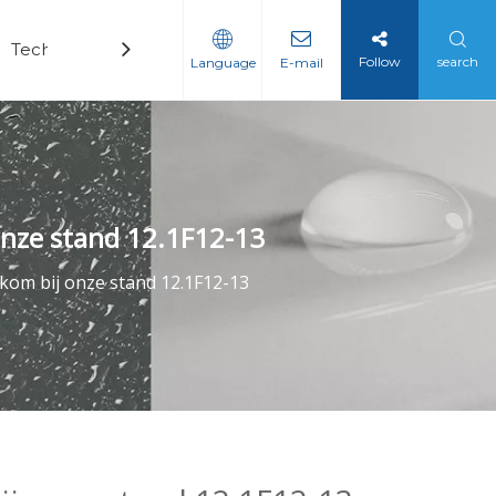
Technologie
Nieuws
Contact
Follow
search
Language
E-mail
onze stand 12.1F12-13
lkom bij onze stand 12.1F12-13