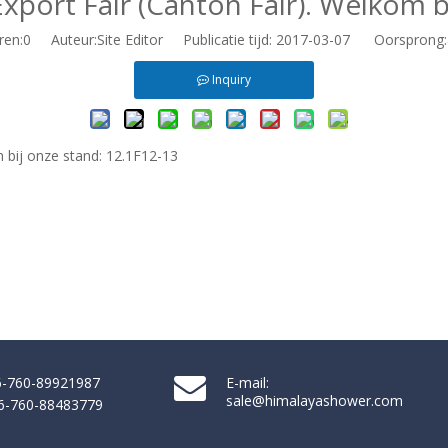
xport Fair (Canton Fair). Welkom b
ren:
0
Auteur:Site Editor Publicatie tijd: 2017-03-07 Oorsprong:
Inquiry
 bij onze stand: 12.1F12-13
86-760-89921987
E-mail:
sale@himalayashower.com
86-760-88483779